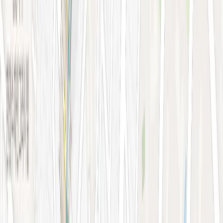
청량리점
아비쥬 의원
간이예약창
청량리점
STEP 01. 시술 선택
0