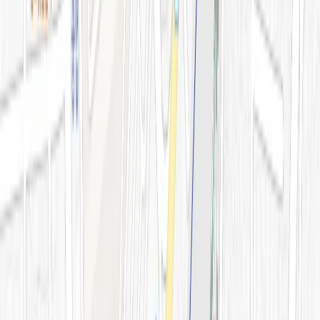
전문 아티클
시술백과
피부 고민별 가이드
시술&가격
이벤트
시술 예약하기
마이페이지