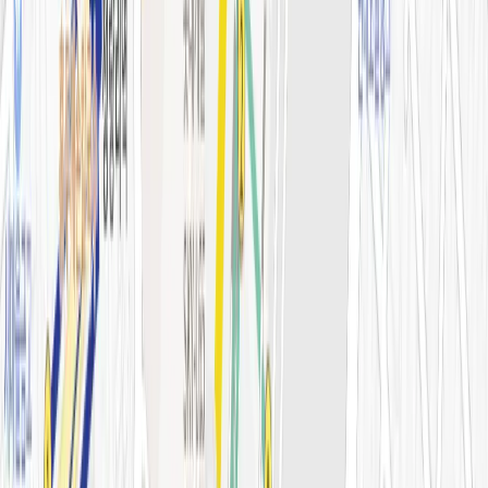
톡신·윤곽